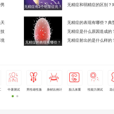
种男
碍和性功能障碍
无精症和弱精症的区别？
无精症有2个明显征兆？
能力的影响程度
不同年龄段的症状表现
先天
无精症的表现有哪些？典
殖技
和早期信号
无精症是什么原因造成的
环境
泌因素和感染因素
无精症射出的是什么样的
无精症的表现有哪些？
外观和性状描述
全身症状和局部症状
工
中暑测试
男性雄性激
身材比例计
胎儿体重
性能力测试
花
素水平自测
算器