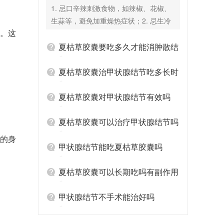
1. 忌口辛辣刺激食物，如辣椒、花椒、
生蒜等，避免加重燥热症状；2. 忌生冷
米。这
寒凉食物，如冰水、雪糕、生食海鲜，
防止损伤脾胃阳气；3. 忌油腻、油炸食
夏枯草胶囊要吃多久才能消肿散结
物及滋补类食材，如肥肉、鹿茸等，避
免影响药物吸收；4. 饮食以清淡、易消
夏枯草胶囊治甲状腺结节吃多长时
化为主，多吃蔬菜、瘦肉等，同时遵医
间
嘱规律服药，若不慎食用忌口食物后出
夏枯草胶囊对甲状腺结节有效吗
现腹痛、腹泻等不适，需及时就医。
夏枯草胶囊可以治疗甲状腺结节吗
宽的身
甲状腺结节能吃夏枯草胶囊吗
夏枯草胶囊可以长期吃吗有副作用
吗
甲状腺结节不手术能治好吗