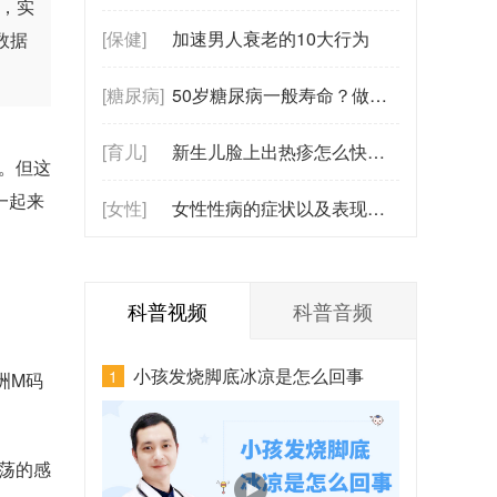
，实
[保健]
加速男人衰老的10大行为
数据
[糖尿病]
50岁糖尿病一般寿命？做好这3点不影响，第2点最关键！
[育儿]
新生儿脸上出热疹怎么快速消？红彤彤一片吓人！3步护理+降温法！
。但这
一起来
[女性]
女性性病的症状以及表现有哪些？赶紧对照自查
科普视频
科普音频
小孩发烧脚底冰凉是怎么回事
1
洲M码
荡的感