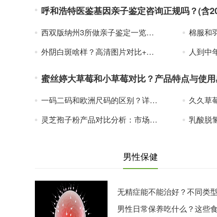
呼和浩特医鉴基因亲子鉴定咨询正规吗？(含20
西双版纳州3所做亲子鉴定一览（附2025年亲子鉴定地址一览）
棉服和羽
外阴白斑啥样？高清图片对比+症状自查指南
人到中年适当“饿
蜜丝婷大草莓和小草莓对比？产品特点与使用
一码二码和欧洲尺码的区别？详细对比助你选对尺码
久久草莓和
灵芝孢子粉产品对比分析：市场主流品牌核心指标比较
乳酸脱氢酶
男性保健
无精症能不能治好？不同类
精症的治
男性日常保养吃什么？这些