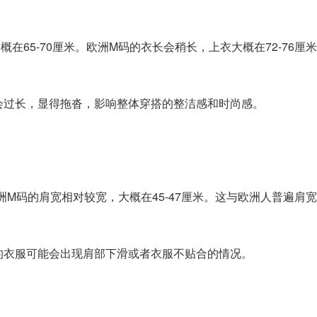
5-70厘米。欧洲M码的衣长会稍长，上衣大概在72-76厘
。
过长，显得拖沓，影响整体穿搭的整洁感和时尚感。
M码的肩宽相对较宽，大概在45-47厘米。这与欧洲人普遍肩
衣服可能会出现肩部下滑或者衣服不贴合的情况。