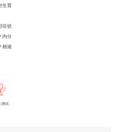
对生育
型症状
？内分
？精液
心测试
肾虚测试
孕期体重计
亚健康测试
上火测试
痛经程度自
算器
小工具
测