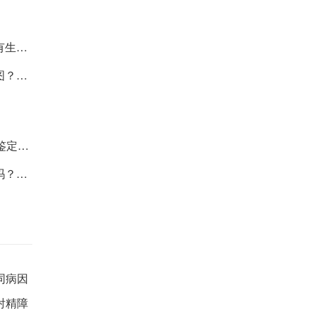
及时就医
分标准
全一览)
不盲从
同病因
射精障