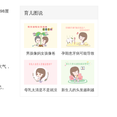
98厘
育儿图说
男孩像妈女孩像爸
孕期患牙病可能导致
是真是假
流产是真的吗
大气，
己。
母乳太清是不是就没
新生儿的头发越剃越
营养
浓密吗