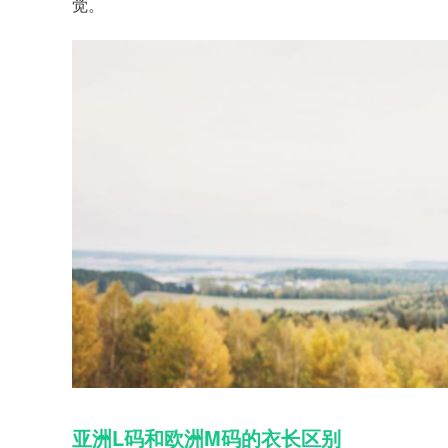
觉。
亚洲L码和欧洲M码的衣长区别