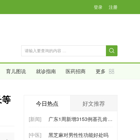
登录
注册
育儿图说
就诊指南
医药招商
更多
长等
今日热点
好文推荐
[新闻]
广东1周新增3153例基孔肯雅热是什么原因（节假日出行需了解蚊媒传播的基
[中医]
黑芝麻对男性性功能好处吗