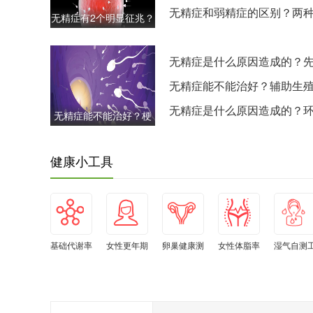
告诉你答
无精症和弱精症的区别？两
无精症有2个明显征兆？
性不育症的症状对比
睾丸大小和质地
无精症是什么原因造成的？
性和后天性病因解析
无精症能不能治好？辅助生
术的应用
无精症是什么原因造成的？
无精症能不能治好？梗
因素和职业因素影响
阻性和非梗阻性无精症
的治疗
健康小工具
基础代谢率
女性更年期
卵巢健康测
女性体脂率
湿气自测
自测
自测
试
水平自测
具