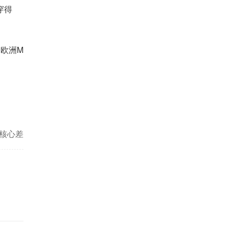
穿得
欧洲M
？核心差
点精要