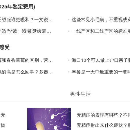
25年鉴定费用)
绒服谁更暖和？一文说清楚
这些常见小毛病，不重视或有生命危险！医生提醒：出现这些症状
一饿”能延缓衰老吗？医生提醒：这3类人要谨慎！
一线产区和二线产区的标准图？直观了解产区划
感受
春香草莓的区别，营养价值对比！
海口10个可以做上户口亲子鉴定的地方(附2025年中心机构地址大
高是怎么回事？多器官相关指标解读
早餐是一天中最重要的一餐吗？科学解读
男性生活
型无
无精症的表现有哪些？不
食物
的症状表现
无精症射出来什么症状？