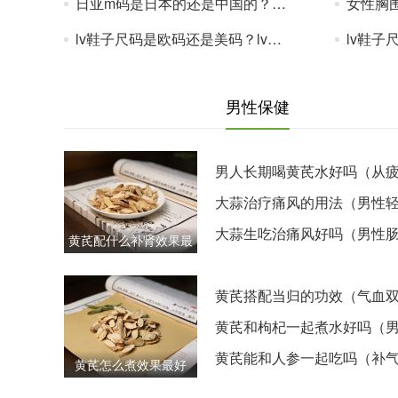
日亚m码是日本的还是中国的？欧洲码和亚洲码的尺码区别
女性胸围
lv鞋子尺码是欧码还是美码？lv鞋码偏大还是偏小？lv鞋码对照表最新
lv鞋子尺码是
男性保健
男人长期喝黄芪水好吗（从
到免疫的
大蒜治疗痛风的用法（男性
度痛风吃
大蒜生吃治痛风好吗（男性
黄芪配什么补肾效果最
弱能吃吗
好（男人体虚调理
黄芪搭配当归的功效（气血
男性调养必试）
黄芪和枸杞一起煮水好吗（
养生黄金搭档）
黄芪能和人参一起吃吗（补
黄芪怎么煮效果最好
身要避开的误区）
（男士工作忙推荐简单