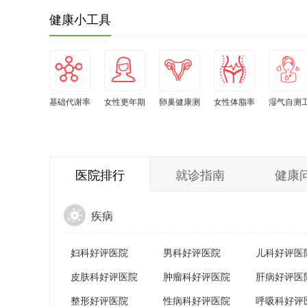
泡法）
健康小工具
基础代谢率
女性更年期
卵巢健康测
女性体脂率
湿气自测
自测
自测
试
水平自测
具
医院排行
就诊指南
健康
疾病
妇科好评医院
男科好评医院
儿科好评医
皮肤科好评医院
肿瘤科好评医院
肝病好评医
整形好评医院
性病科好评医院
呼吸科好评