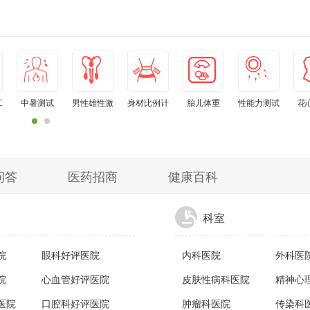
奇效）
工
中暑测试
男性雄性激
身材比例计
胎儿体重
性能力测试
花
素水平自测
算器
问答
医药招商
健康百科
科室
院
眼科好评医院
内科医院
外科医
院
心血管好评医院
皮肤性病科医院
精神心
医院
口腔科好评医院
肿瘤科医院
传染科