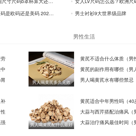
尺寸尺码b罩杯算大还是算小
女人LV尺码怎么选？欧洲尺码日本尺码专线美国不卡顿
欧码还是美码 2024lv中国官网尺码表一览
男士衬衫9大世界级品牌
男性生活
疲劳
黄芪不适合什么体质（男
轻中
火旺者要慎用）
黄芪的副作用有哪些（男
肠胃
了反而容易上火）
男人喝黄芪水有哪些禁忌
男人喝黄芪多久见效
喝小心越喝越虚）
（坚持几周改善疲劳和
免疫力）
双补
黄芪适合中年男性吗（40
男性
气养身的最佳时机）
大蒜与西芹搭配治痛风（
气强
风饮食搭配技巧）
大蒜治疗痛风最佳时间（
男人喝黄芪配什么最好
上吃还是晚上吃？）
（这些中药搭着喝才有