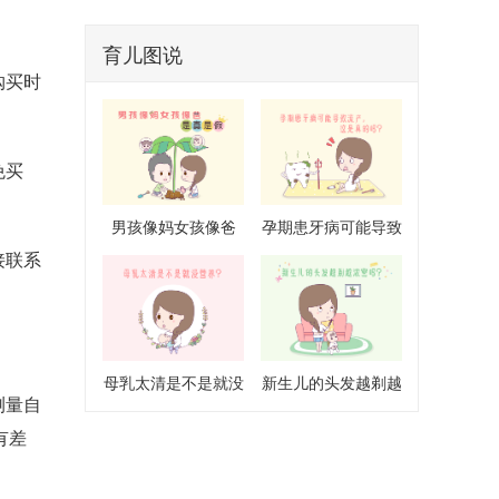
育儿图说
购买时
免买
男孩像妈女孩像爸
孕期患牙病可能导致
接联系
是真是假
流产是真的吗
母乳太清是不是就没
新生儿的头发越剃越
测量自
营养
浓密吗
有差