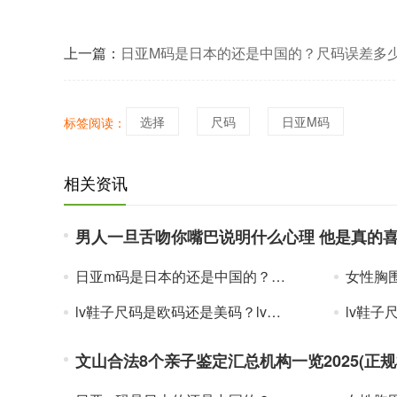
上一篇：
日亚M码是日本的还是中国的？尺码误差多
选择
尺码
日亚M码
标签阅读：
相关资讯
男人一旦舌吻你嘴巴说明什么心理 他是真的
日亚m码是日本的还是中国的？欧洲码和亚洲码的尺码区别
女性胸围
lv鞋子尺码是欧码还是美码？lv鞋码偏大还是偏小？lv鞋码对照表最新
lv鞋子尺码是
文山合法8个亲子鉴定汇总机构一览2025(正规