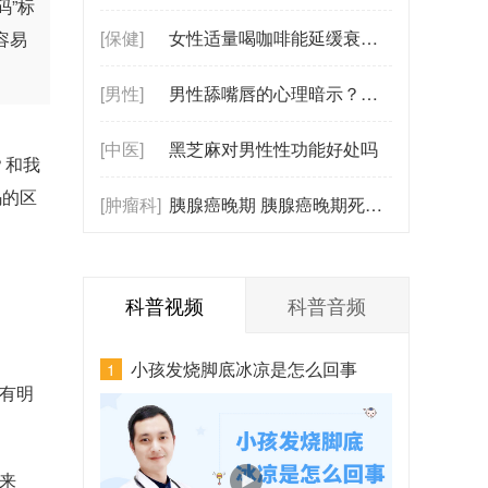
码”标
[保健]
女性适量喝咖啡能延缓衰老吗？真相是什
容易
[男性]
男性舔嘴唇的心理暗示？舔嘴唇背后的情
[中医]
黑芝麻对男性性功能好处吗
？和我
码的区
[肿瘤科]
胰腺癌晚期 胰腺癌晚期死前有哪些症状
科普视频
科普音频
小孩发烧脚底冰凉是怎么回事
1
有明
来