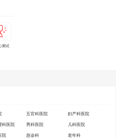
心测试
肾虚测试
孕期体重计
亚健康测试
上火测试
痛经程度自
算器
小工具
测
院
五官科医院
妇产科医院
理科医院
男科医院
儿科医院
医院
急诊科
老年科