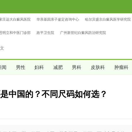
家庄远大白癜风医院
华亲基因亲子鉴定咨询中心
哈尔滨盛京白癜风医学研究院
鉴定咨询中心
中量亲子鉴定咨询中心
沈阳爱尔眼科医院（总院区）
思明立和中医门诊部
政平卫生院
广州新世纪白癜风防治研究院
文
新闻
男性
妇科
减肥
男科
皮肤科
肿瘤科
还是中国的？不同尺码如何选？