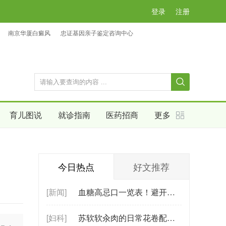
登录
注册
南京华厦白癜风
忠证基因亲子鉴定咨询中心
育儿图说
就诊指南
医药招商
更多
今日热点
好文推荐
[新闻]
血糖高忌口一览表！避开这些食物，轻松
[妇科]
苏软软汆肉的日常花卷配方（家庭版做法