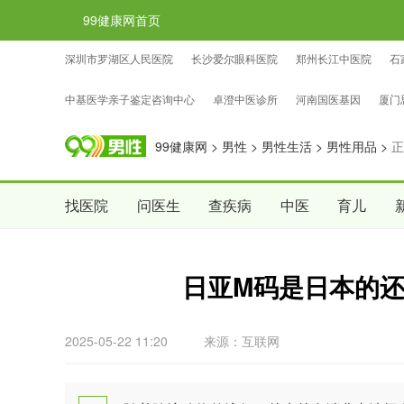
99健康网首页
深圳市罗湖区人民医院
长沙爱尔眼科医院
郑州长江中医院
石
忠证亲子鉴定咨询中心
国权基因亲子鉴定咨询中心
中检国权亲子
中基医学亲子鉴定咨询中心
卓澄中医诊所
河南国医基因
厦门
99健康网
>
男性
>
男性生活
>
男性用品
>
正
找医院
问医生
查疾病
中医
育儿
日亚M码是日本的
2025-05-22 11:20
来源：互联网