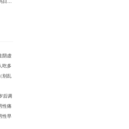
选择方法
性阴虚
人吃多
（别乱
岁后调
男性痛
男性早