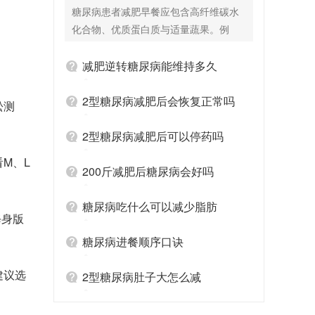
么好？
糖尿病患者减肥早餐应包含高纤维碳水
化合物、优质蛋白质与适量蔬果。例
如，可以选择一杯无糖豆浆（优质蛋
白），搭配燕麦粥（高纤维碳水化合
减肥逆转糖尿病能维持多久
物），再加上半个苹果或一些凉拌蔬菜
（补充维生素与膳食纤维）。燕麦富含
2型糖尿病减肥后会恢复正常吗
松测
膳食纤维，消化吸收相对缓慢，可使血
糖平稳上升；无糖豆浆能提供蛋白质，
2型糖尿病减肥后可以停药吗
增强饱腹感；水果和蔬菜则补充维生素
M、L
与矿物质，且热量较低。这样的早餐既
200斤减肥后糖尿病会好吗
能满足身体上午的营养需求，又有助于
控制血糖与体重，同时避免因饥饿引发
糖尿病吃什么可以减少脂肪
修身版
的加餐，对糖尿病患者减肥有积极作
用。 不懂得正确的饮食方案是糖尿病的
糖尿病进餐顺序口诀
关键，找专业的医生能提供专业的饮食
建议选
指导，可以在控糖减肥路上事半功倍。
2型糖尿病肚子大怎么减