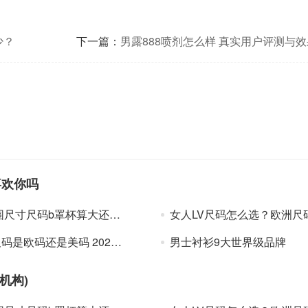
少？
下一篇：
男露888喷剂怎么样 真实用户评测与
喜欢你吗
尺寸尺码b罩杯算大还是算小
女人LV尺码怎么选？欧洲尺码日本尺码专线美国不卡顿
欧码还是美码 2024lv中国官网尺码表一览
男士衬衫9大世界级品牌
机构)